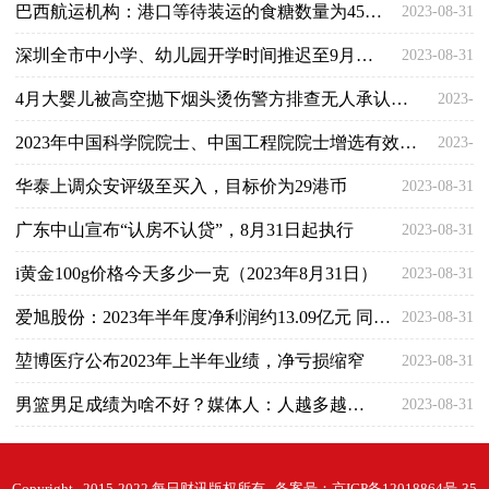
巴西航运机构：港口等待装运的食糖数量为459.91万吨
2023-08-31
深圳全市中小学、幼儿园开学时间推迟至9月4日
2023-08-31
4月大婴儿被高空抛下烟头烫伤警方排查无人承认或对全楼住户做DNA 具体是什么情况?
2023-
2023年中国科学院院士、中国工程院院士增选有效候选人名单公布！江苏这些学术“大牛”入选
08-31
2023-
华泰上调众安评级至买入，目标价为29港币
2023-08-31
08-31
广东中山宣布“认房不认贷”，8月31日起执行
2023-08-31
i黄金100g价格今天多少一克（2023年8月31日）
2023-08-31
爱旭股份：2023年半年度净利润约13.09亿元 同比增加119.6%
2023-08-31
堃博医疗公布2023年上半年业绩，净亏损缩窄
2023-08-31
男篮男足成绩为啥不好？媒体人：人越多越复杂
2023-08-31
Copyright 2015-2022 每日财讯版权所有 备案号：
京ICP备12018864号-35