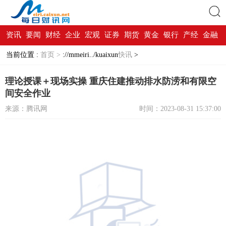
资讯
要闻
财经
企业
宏观
证券
期货
黄金
银行
产经
金融
搜索
当前位置 :
首页 >
://mmeiri../kuaixun
快讯
>
理论授课＋现场实操 重庆住建推动排水防涝和有限空
间安全作业
来源：腾讯网
时间：2023-08-31 15:37:00