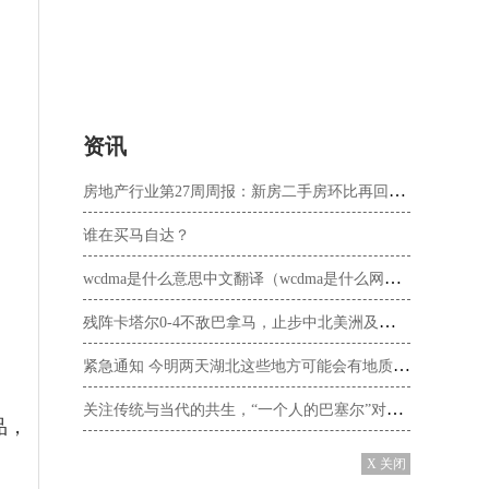
资讯
房地产行业第27周周报：新房二手房环比再回落，各地放松政策仍在持续
谁在买马自达？
wcdma是什么意思中文翻译（wcdma是什么网络）
残阵卡塔尔0-4不敌巴拿马，止步中北美洲及加勒比金杯赛八强
紧急通知 今明两天湖北这些地方可能会有地质灾害发生
关注传统与当代的共生，“一个人的巴塞尔”对话文化学者尹昌龙
品，
X 关闭